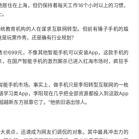
地居住在上海，但仍保持着每天工作16个小时以上的习惯，
士。
传统教育机构的人在谋求互联网转型。但前有锤子手机的尴
竟是玩票作秀，还是确有行业规划？
售价699元，不像其他智能手机可以安装App，这款手机的
来，在国产智能手机的激烈厮杀已进入红海市场时，疯狂手
智能手机市场。事实上，做手机只是李阳转型互联网的一枚
学习类App，李阳现在几乎把全部资源都投入到这款App
超越新东方就靠它了。”他依旧语出惊人。
十大卖点，迅速成为网友们调侃的对象。其中最具冲击力的