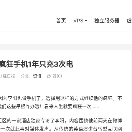
首页
VPS
独立服务器
虚
疯狂手机1年只充3次电
财经日报
分类：
资讯
赞(
0
)

因为李阳也做手机了，选择用这样的方式继续他的疯狂。不
我们这些吊根咋办哦！看来人生就要疯狂一次……
汇区的一家酒店独家专访了李阳，内容围绕他前两天在微博
第一次就此事对媒体发声。从传统的英语演讲台转型互联网