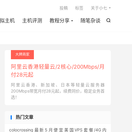

投稿
标签
关于小七
拟主机
主机评测
教程分享
随笔杂谈

大牌商家
阿里云香港轻量云/2核心/200Mbps/月
付28元起
阿里云香港、新加坡、日本等轻量云服务器
200Mbps带宽月付28元起，续费同价，稳定业务首
选！
热门文章
colocrossing最新5月便宜美国VPS套餐/4G内