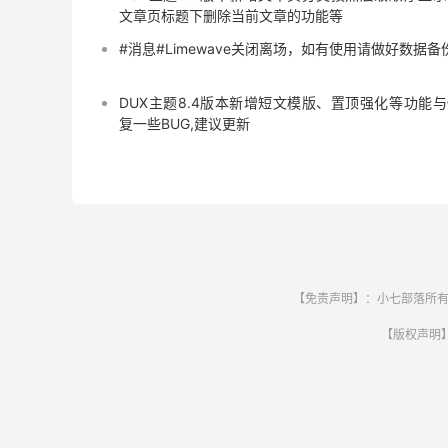
文章页标题下删除当前文章的功能等
#消息#Limewave关闭离场，如有使用请做好数据备
DUX主题8.4版本新增短文模版、置顶强化等功能与
复一些BUG,建议更新
【免责声明】：小七部落所有
【版权声明