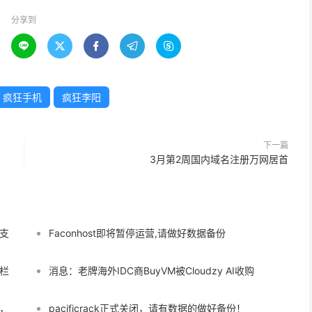
分享到





疯狂手机
疯狂李阳
下一篇
3月第2周国内域名注册万网居首
支
Faconhost即将暂停运营,请做好数据备份
栏
消息：老牌海外IDC商BuyVM被Cloudzy AI收购
，
pacificrack正式关闭，请有数据的做好备份！