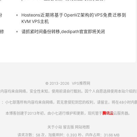
份
Hosteons近期将基于OpenVZ架构的VPS免费迁移到
KVM VPS主机
修
请抓紧时间备份转移,dedipath官宣即将关闭
© 2013-2026
VPS推荐网
内容均来自网络，安全性未知，使用前请自行甄别。因个人自愿选择使用本站介绍的
】：小七部落所有内容均来自网络，若无意侵犯到您的权利，请留言，将在48小时内删
本博客创建于2013年初，由小七进行维护和更新，现托管于
腾讯云
云服务器。
关于小站
留言版
网站地图
请求次数：58 次，加载用时：0.393 秒，内存占用：31.66 MB