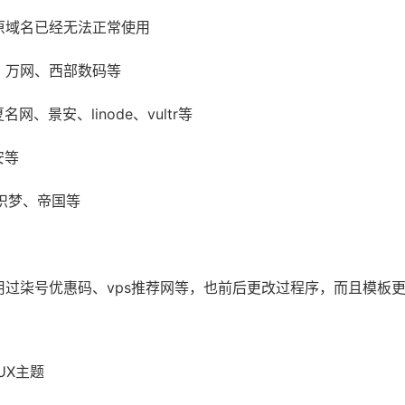
m，原域名已经无法正常使用
、万网、西部数码等
、景安、linode、vultr等
安等
s、织梦、帝国等
过柒号优惠码、vps推荐网等，也前后更改过程序，而且模板
UX主题