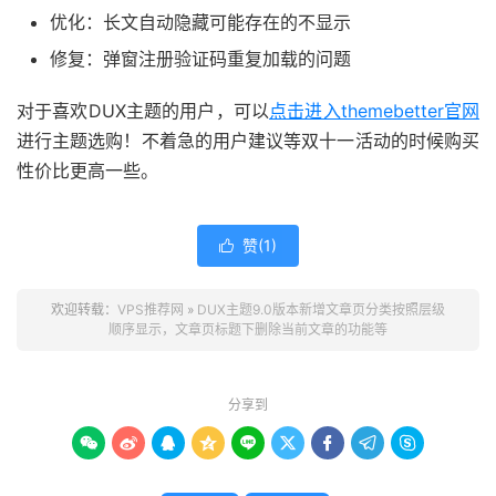
优化：长文自动隐藏可能存在的不显示
修复：弹窗注册验证码重复加载的问题
对于喜欢DUX主题的用户，可以
点击进入themebetter官网
进行主题选购！不着急的用户建议等双十一活动的时候购买
性价比更高一些。
赞(
1
)

欢迎转载：
VPS推荐网
»
DUX主题9.0版本新增文章页分类按照层级
顺序显示，文章页标题下删除当前文章的功能等
分享到








