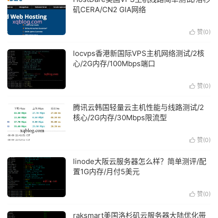
矶CERA/CN2 GIA网络
赞(
0
)

locvps香港新国际VPS主机网络测试/2核
心/2G内存/100Mbps端口
赞(
0
)

腾讯云韩国轻量云主机性能与线路测试/2
核心/2G内存/30Mbps限流型
赞(
0
)

linode大阪云服务器怎么样？简单测评/配
置1G内存/月付5美元
赞(
0
)

raksmart美国洛杉矶云服务器大陆优化带