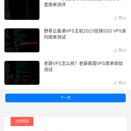
宽简单测评
赞(
0
)

野草云香港VPS主机2023促销SSD VPS系
列简单测试
赞(
0
)

老薛VPS怎么样？老薛美国VPS简单体验
测试
赞(
0
)

下一页
大牌商家