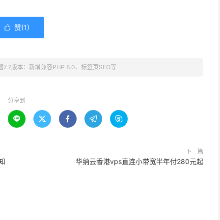
赞(
1
)

题7.7版本：新增兼容PHP 8.0、标签页SEO等
分享到





下一篇
知
华纳云香港vps直连小带宽半年付280元起