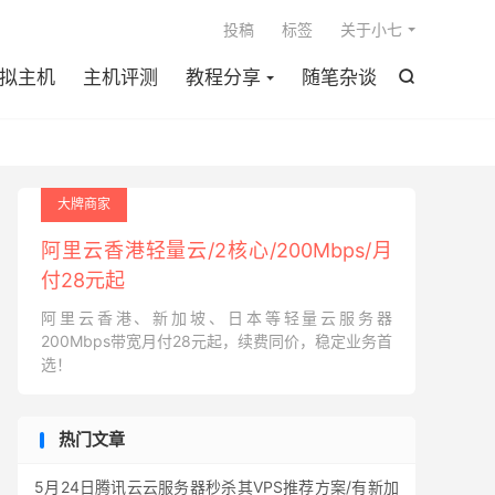

投稿
标签
关于小七
拟主机
主机评测
教程分享
随笔杂谈

大牌商家
阿里云香港轻量云/2核心/200Mbps/月
付28元起
阿里云香港、新加坡、日本等轻量云服务器
200Mbps带宽月付28元起，续费同价，稳定业务首
选！
热门文章
5月24日腾讯云云服务器秒杀其VPS推荐方案/有新加