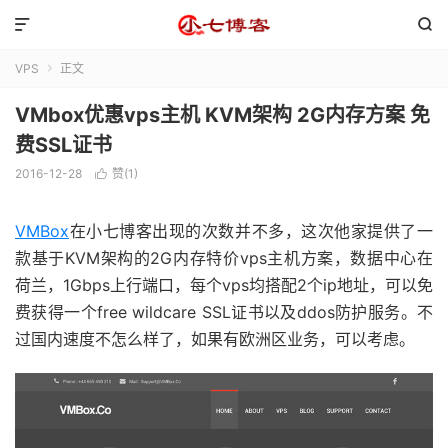


VPS
正文

VMbox优惠vps主机 KVM架构 2G内存方案 免
费SSL证书
2016-12-28
赞(
1
)

VMBox
在小七博客出现的次数并不多，这次他家提供了一
款基于KVM架构的2G内存特价vps主机方案，数据中心在
荷兰，1Gbps上行端口，每个vps均搭配2个ip地址，可以免
费获得一个free wildcare SSL证书以及ddos防护服务。不
过国内速度不怎么样了，如果有欧洲区业务，可以考虑。