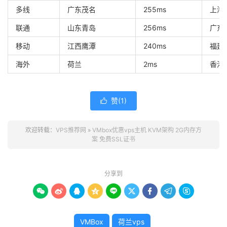
多线
广东茂名
255ms
上海
联通
山东青岛
256ms
广东
移动
江西鹰潭
240ms
福建
海外
荷兰
2ms
香港
赞(
1
)

欢迎转载：
VPS推荐网
»
VMbox优惠vps主机 KVM架构 2G内存方
案 免费SSL证书
分享到









VMBox
荷兰vps