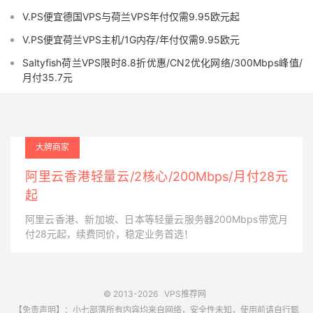
V.PS便宜德国VPS与荷兰VPS年付仅需9.95欧元起
V.PS便宜荷兰VPS主机/1G内存/年付仅需9.95欧元
Saltyfish荷兰VPS限时8.8折优惠/CN2优化网络/300Mbps峰值/
月付35.7元
大牌商家
阿里云香港轻量云/2核心/200Mbps/月付28元
起
阿里云香港、新加坡、日本等轻量云服务器200Mbps带宽月
付28元起，续费同价，稳定业务首选！
© 2013-2026
VPS推荐网
【免责声明】：小七部落所有内容均来自网络，安全性未知，使用前请自行甄