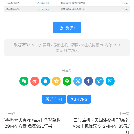
赞(
5
)

欢迎转载：
VPS推荐网
»
傲游主机 - 韩国vps主机优惠 2G内存 SSD
硬盘 月付75元
分享到









傲游主机
韩国VPS
上一篇
下一篇
VMbox优惠vps主机 KVM架构
三号主机 - 美国洛杉矶C3系列
2G内存方案 免费SSL证书
vps主机优惠 512M内存 35元/
月