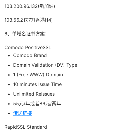
103.200.96.132(新加坡)
103.56.217.77(香港H4)
6、单域名证书方案：
Comodo PositiveSSL
Comodo
Brand
Domain Validation (DV)
Type
1 (Free WWW)
Domain
10 minutes
Issue Time
Unlimited
Reissues
55元/年或者86元/两年
传送链接
RapidSSL Standard