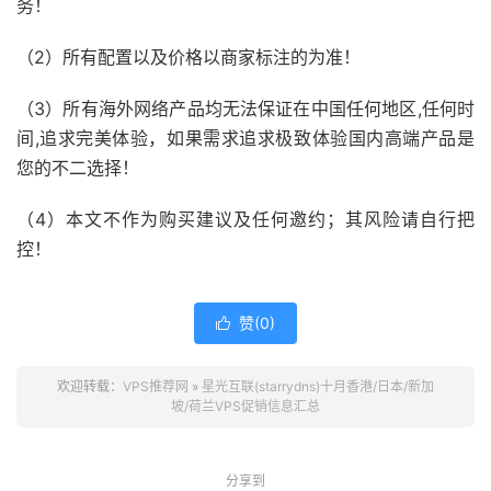
务！
（2）所有配置以及价格以商家标注的为准！
（3）所有海外网络产品均无法保证在中国任何地区,任何时
间,追求完美体验，如果需求追求极致体验国内高端产品是
您的不二选择！
（4）本文不作为购买建议及任何邀约；其风险请自行把
控！
赞(
0
)

欢迎转载：
VPS推荐网
»
星光互联(starrydns)十月香港/日本/新加
坡/荷兰VPS促销信息汇总
分享到