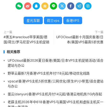









星光互联
荷兰vps
香港VPS
上一篇
下一篇
#黑五#rarecloud早享美国/德
UFOCloud最新十月国庆香港/日
国/荷兰/罗马尼亚VPS主机促销
本/美国VPS最高5折优惠
相关推荐
UFOcloud最新2026夏日香港/美国/日本VPS主机促销活动/适合
建站与办公
野草云最新7月香港VPS主机年付118元起/移动优化线路
vpscat香港VPS主机5折优惠/三网优化/原生IP/小带宽/适合建站
与办公
蛋云(danyun)香港VPS主机月付14元起/香港云地机房/1G内存起
老薛主机2026年中618香港VPS与美国VPS主机和虚拟主机买一
年送一年活动