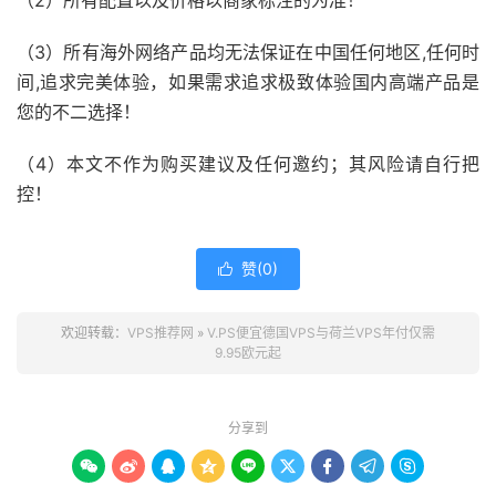
（2）所有配置以及价格以商家标注的为准！
（3）所有海外网络产品均无法保证在中国任何地区,任何时
间,追求完美体验，如果需求追求极致体验国内高端产品是
您的不二选择！
（4）本文不作为购买建议及任何邀约；其风险请自行把
控！
赞(
0
)

欢迎转载：
VPS推荐网
»
V.PS便宜德国VPS与荷兰VPS年付仅需
9.95欧元起
分享到








