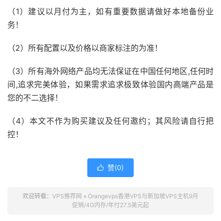
（1）建议以月付为主，如有重要数据请做好本地备份业
务！
（2）所有配置以及价格以商家标注的为准！
（3）所有海外网络产品均无法保证在中国任何地区,任何时
间,追求完美体验，如果需求追求极致体验国内高端产品是
您的不二选择！
（4）本文不作为购买建议及任何邀约；其风险请自行把
控！
赞(
0
)

欢迎转载：
VPS推荐网
»
Orangevps香港VPS与新加坡VPS主机9月
促销/4G内存/年付27.5美元起