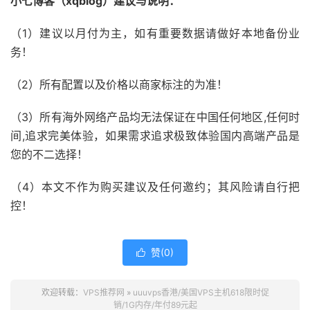
小七博客（xqblog）建议与说明：
（1）建议以月付为主，如有重要数据请做好本地备份业
务！
（2）所有配置以及价格以商家标注的为准！
（3）所有海外网络产品均无法保证在中国任何地区,任何时
间,追求完美体验，如果需求追求极致体验国内高端产品是
您的不二选择！
（4）本文不作为购买建议及任何邀约；其风险请自行把
控！
赞(
0
)

欢迎转载：
VPS推荐网
»
uuuvps香港/美国VPS主机618限时促
销/1G内存/年付89元起