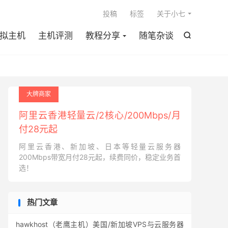

投稿
标签
关于小七
拟主机
主机评测
教程分享
随笔杂谈

大牌商家
阿里云香港轻量云/2核心/200Mbps/月
付28元起
阿里云香港、新加坡、日本等轻量云服务器
200Mbps带宽月付28元起，续费同价，稳定业务首
选！
热门文章
hawkhost（老鹰主机）美国/新加坡VPS与云服务器