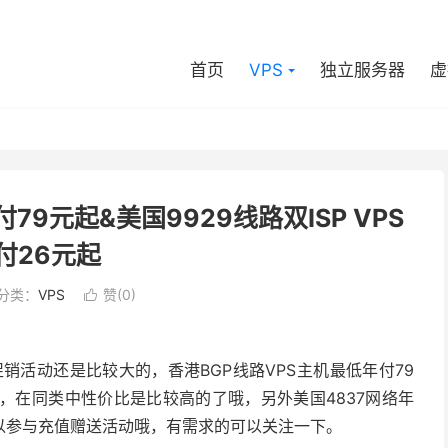
首页
VPS
独立服务器
虚
付79元起&美国9929线路双ISP VPS
付26元起
分类：
VPS
赞(
0
)

间促销活动还是比较大的，香港BGP线路VPS主机最低年付79
6元，在同类中性价比是比较高的了哦，另外美国4837网络年
可以参与充值赠送活动哦，有需求的可以关注一下。