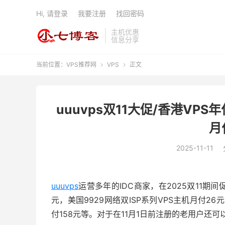
Hi, 请登录
我要注册
找回密码
主机优惠
信息分享
当前位置：
VPS推荐网
VPS
正文


uuuvps双11大促/香港VPS年
月
2025-11-11
uuuvps
运营多年的IDC商家，在2025双11期
元，美国9929网络双ISP系列VPS主机月付2
付158元等。对于在11月1日前注册的老用户还