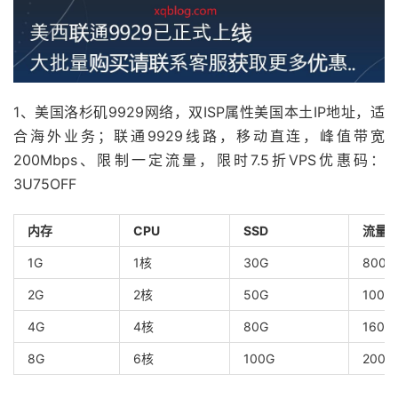
1、美国洛杉矶9929网络，双ISP属性美国本土IP地址，适
合海外业务；联通9929线路，移动直连，峰值带宽
200Mbps、限制一定流量，限时7.5折VPS优惠码：
3U75OFF
内存
CPU
SSD
流量
1G
1核
30G
800G
2G
2核
50G
1000
4G
4核
80G
1600
8G
6核
100G
2000