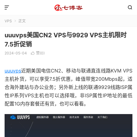


VPS
正文

uuuvps美国CN2 VPS与9929 VPS主机限时
7.5折促销
2024-05-04
赞(
0
)

uuuvps
近期美国电信CN2、移动与联通直连线路KVM VPS
主机补货，可以享受7.5折优惠，峰值带宽200Mbps起，适
合海外建站与办公业务；另外新上线的联通9929线路ISP属
性IP系列VPS主机也可以选择哦，非ISP属性IP地址的最低
配置1G内存套餐还有货，也可以看看。