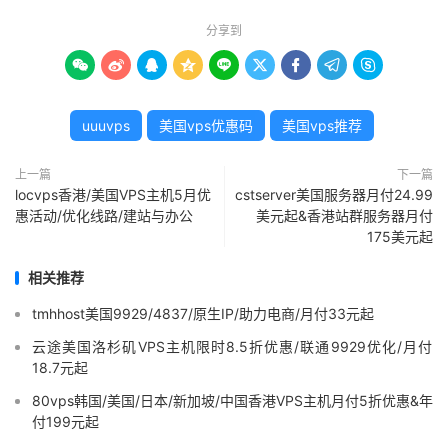
分享到









uuuvps
美国vps优惠码
美国vps推荐
上一篇
下一篇
locvps香港/美国VPS主机5月优
cstserver美国服务器月付24.99
惠活动/优化线路/建站与办公
美元起&香港站群服务器月付
175美元起
相关推荐
tmhhost美国9929/4837/原生IP/助力电商/月付33元起
云途美国洛杉矶VPS主机限时8.5折优惠/联通9929优化/月付
18.7元起
80vps韩国/美国/日本/新加坡/中国香港VPS主机月付5折优惠&年
付199元起