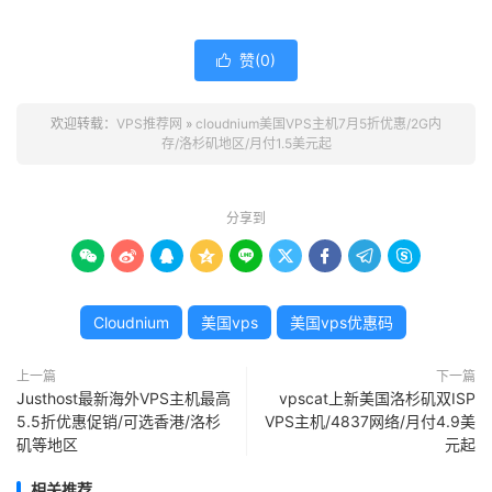
赞(
0
)

欢迎转载：
VPS推荐网
»
cloudnium美国VPS主机7月5折优惠/2G内
存/洛杉矶地区/月付1.5美元起
分享到









Cloudnium
美国vps
美国vps优惠码
上一篇
下一篇
Justhost最新海外VPS主机最高
vpscat上新美国洛杉矶双ISP
5.5折优惠促销/可选香港/洛杉
VPS主机/4837网络/月付4.9美
矶等地区
元起
相关推荐