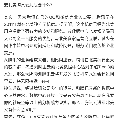
去北美腾讯云到底要什么？
其实，因为腾讯自己的QQ和微信等业务需要，腾讯早在
2011年就在北美建立了机房。据了解，这个机房已经为北美
用户提供了强有力的支持和服务。该数据中心也发挥了腾讯
大公司全平台服务的优势，与北美多家运营商互联，减少在
网络中转中出现时间延迟和故障问题，服务范围覆盖整个北
美洲。
从腾讯的业务组成来看，相比阿里云，腾讯在北美拥有更大
的客户群，考虑到阿里云的北美数据中心达到了超Tier-3的
水准，那么大胆预测腾讯云将开发的北美机房水准会超过阿
里云，将无限接近Tier-4。
换句话说，经过腾讯公司多年的运营，和腾讯云新的数据中
心运营理念，数据中心开放不过是只欠东风而已。现在我要
做的就是坐等以上的分析成为现实。那么，腾讯云进军北美
又有什么意义呢？
首先，在Gartner有关云计算竞争力的魔力象限中，亚马逊