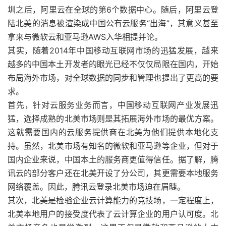
圳之后，阿里云在全球的第6个数据中心。随后，阿里云登
陆北美的消息被渲染成中国公有云服务“出海”，其意义甚至
拿来与微软云和亚马逊AWS入华相提并论。
其实，随着2014年中国移动互联网市场的迅猛发展，越来
越多的中国本土开发者的眼光已经不仅仅局限在国内，开始
布局海外市场，对全球数据的同步和管理也提出了更高的要
求。
首先，针对云服务业务而言，中国移动互联网产业发展迅
猛，选择成熟的北美市场则是其拓展海外市场的最优方案。
这就需要国内的云服务提供商在北美为他们提供本地化支
持。虽然，北美市场有知名的微软和亚马逊等企业，但对于
国内企业来说，中国本土的服务商更值得信任。据了解，腾
讯云的部分客户还在北美开设了分公司，其更需要本地服务
网络覆盖。因此，腾讯云登录北美市场迫在眉睫。
其次，北美是检验企业云计算能力的竞技场，一定程度上，
北美本地用户的接受度代表了云计算企业的用户认可度。北