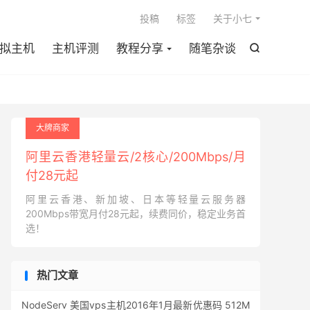

投稿
标签
关于小七
拟主机
主机评测
教程分享
随笔杂谈

大牌商家
阿里云香港轻量云/2核心/200Mbps/月
付28元起
阿里云香港、新加坡、日本等轻量云服务器
200Mbps带宽月付28元起，续费同价，稳定业务首
选！
热门文章
NodeServ 美国vps主机2016年1月最新优惠码 512M