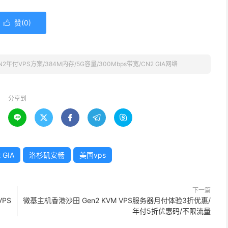
赞(
0
)

年付VPS方案/384M内存/5G容量/300Mbps带宽/CN2 GIA网络
分享到





GIA
洛杉矶安畅
美国vps
下一篇
PS
微基主机香港沙田 Gen2 KVM VPS服务器月付体验3折优惠/
年付5折优惠码/不限流量