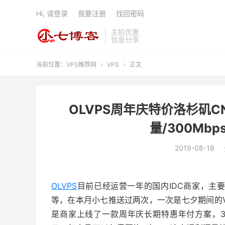
Hi, 请登录
我要注册
找回密码
主机优惠
信息分享
当前位置：
VPS推荐网
VPS
正文


OLVPS周年庆特价洛杉矶CN
量/300Mbp
2019-08-18
OLVPS
目前已经运营一年的国内IDC商家，主要
等，在本月小七推送过两次，一次是七夕期间的V
是商家上线了一款周年庆长期特惠年付方案，384