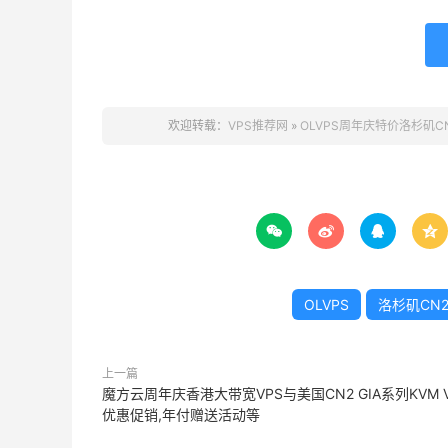
欢迎转载：
VPS推荐网
»
OLVPS周年庆特价洛杉矶CN2




OLVPS
洛杉矶CN2 
上一篇
魔方云周年庆香港大带宽VPS与美国CN2 GIA系列KVM V
优惠促销,年付赠送活动等