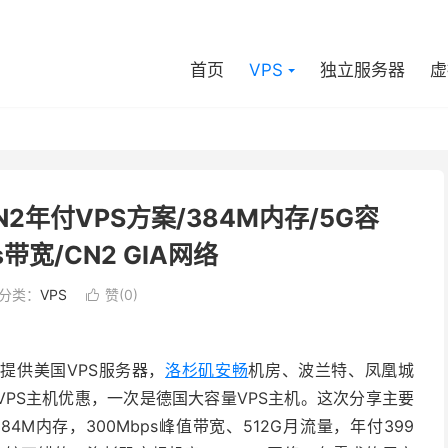
首页
VPS
独立服务器
虚
2年付VPS方案/384M内存/5G容
s带宽/CN2 GIA网络
分类：
VPS
赞(
0
)

提供美国VPS服务器，
洛杉矶安畅
机房、波兰特、凤凰城
PS主机优惠，一次是德国大容量VPS主机。这次分享主要
M内存，300Mbps峰值带宽、512G月流量，年付399