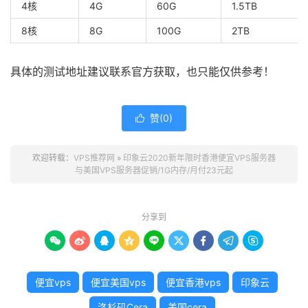
4核
4G
60G
1.5TB
8核
8G
100G
2TB
具体的测试地址建议联系官方获取，也只能仅供参考！
赞(
0
)

欢迎转载：
VPS推荐网
»
印象云2020新年限时香港便宜VPS服务器
与美国VPS服务器促销/1G内存/月付23元起
分享到









便宜vps
便宜美国vps
便宜香港vps
印象云
洛杉矶Cera
美国cera