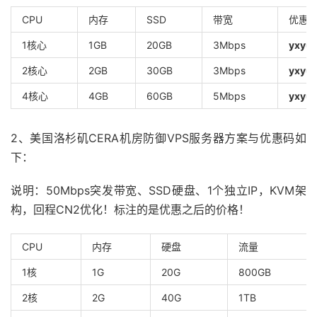
CPU
内存
SSD
带宽
优惠
1核心
1GB
20GB
3Mbps
yxyu
2核心
2GB
30GB
3Mbps
yxyu
4核心
4GB
60GB
5Mbps
yxyu
2、美国洛杉矶CERA机房防御VPS服务器方案与优惠码如
下：
说明：50Mbps突发带宽、SSD硬盘、1个独立IP，KVM架
构，回程CN2优化！标注的是优惠之后的价格！
CPU
内存
硬盘
流量
1核
1G
20G
800GB
2核
2G
40G
1TB