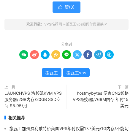
赞(
0
)

欢迎转载：
VPS推荐网
»
搬瓦工vps如何付费更换IP
分享到









搬瓦工
搬瓦工vps
上一篇
下一篇
LAUNCHVPS 洛杉矶KVM VPS
hostmybytes 便宜CN2线路
服务器/2GB内存/20GB SSD空
VPS服务器/768M内存 年付15
间 $5.95/月
美元
相关推荐
搬瓦工加州费利蒙特价美国VPS年付仅需17.7美元/1G内存/不能切