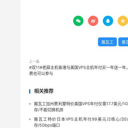




搬瓦工
搬瓦
上一篇
#双11#老薛主机香港与美国VPS主机年付买一年送一年
费也可以参与
相关推荐
搬瓦工加州费利蒙特价美国VPS年付仅需17.7美元/1
存/不能切换机房
搬瓦工特价日本VPS主机年付99美元/2核心/2G
存/5Gbps端口