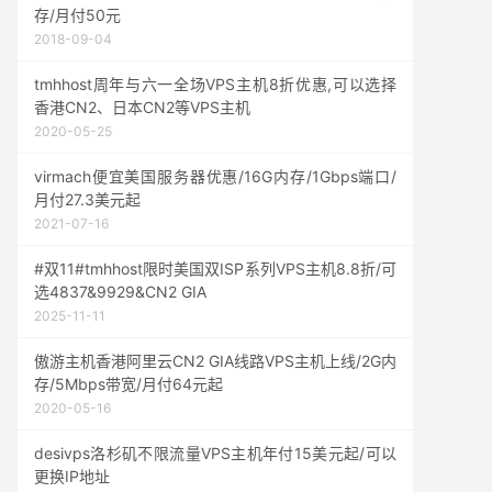
存/月付50元
2018-09-04
tmhhost周年与六一全场VPS主机8折优惠,可以选择
香港CN2、日本CN2等VPS主机
2020-05-25
virmach便宜美国服务器优惠/16G内存/1Gbps端口/
月付27.3美元起
2021-07-16
#双11#tmhhost限时美国双ISP系列VPS主机8.8折/可
选4837&9929&CN2 GIA
2025-11-11
傲游主机香港阿里云CN2 GIA线路VPS主机上线/2G内
存/5Mbps带宽/月付64元起
2020-05-16
desivps洛杉矶不限流量VPS主机年付15美元起/可以
更换IP地址