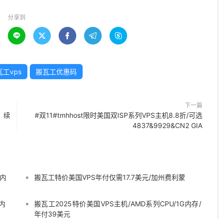
分享到





工vps
搬瓦工优惠码
下一篇
，续
#双11#tmhhost限时美国双ISP系列VPS主机8.8折/可选
4837&9929&CN2 GIA
G内
搬瓦工特价美国VPS年付仅需17.7美元/加州费利蒙
内
搬瓦工2025特价美国VPS主机/AMD系列CPU/1G内存/
年付39美元