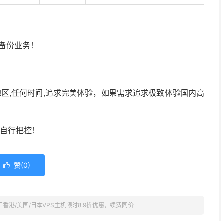
备份业务！
区,任何时间,追求完美体验，如果需求追求极致体验国内高
请自行把控！
赞(
0
)

工香港/美国/日本VPS主机限时8.9折优惠，续费同价