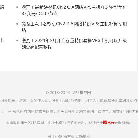
s端
搬瓦工最新洛杉矶CN2 GIA网络VPS主机/1G内存/年付
34美元/DC99节点
搬瓦工4月洛杉矶CN2 GIA网络特价VPS主机补货专用
贴
S主
搬瓦工2024年2月开启存量特价套餐VPS主机可以升级
到更高配置教程
© 2013-2026
VPS推荐网
内容均来自网络，安全性未知，使用前请自行甄别。因个人自愿选择使用本站介绍的
】：小七部落所有内容均来自网络，若无意侵犯到您的权利，请留言，将在48小时内删
本博客创建于2013年初，由小七进行维护和更新，现托管于
腾讯云
云服务器。
关于小站
留言版
网站地图