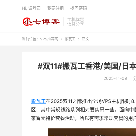
Hi, 请登录
我要注册
找回密码
主机优惠
信息分享
当前位置：
VPS推荐网
搬瓦工
正文


#双11#搬瓦工香港/美国/日
2025-11-09
搬瓦工
在2025双11之际推出全场VPS主机限
区，其中常规线路系列相对要实惠一些，面向中
家暂无特价套餐活动，所以有需求常规套餐的用