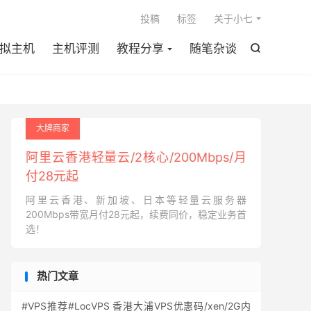

投稿
标签
关于小七
拟主机
主机评测
教程分享
随笔杂谈

大牌商家
阿里云香港轻量云/2核心/200Mbps/月
付28元起
阿里云香港、新加坡、日本等轻量云服务器
200Mbps带宽月付28元起，续费同价，稳定业务首
选！
热门文章
#VPS推荐#LocVPS 香港大浦VPS优惠码/xen/2G内