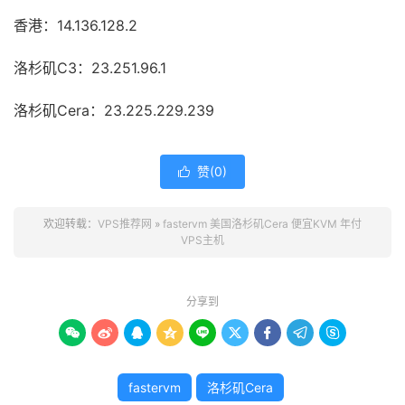
香港：14.136.128.2
洛杉矶C3：23.251.96.1
洛杉矶Cera：23.225.229.239
赞(
0
)

欢迎转载：
VPS推荐网
»
fastervm 美国洛杉矶Cera 便宜KVM 年付
VPS主机
分享到









fastervm
洛杉矶Cera