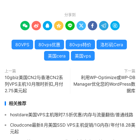
分享到









80VPS
80vps优惠
80vps特价
洛杉矶Cera
美国cera
美国vps
上一篇
下一篇
10gbiz美国CN2与香港CN2系
利用WP-Optimize或WP-DB
列VPS主机10月限时折扣,月付
Manager优化您的WordPress数
2.75美元起
据库
相关推荐
hostdare美国VPS主机限时7.5折优惠/内存与流量翻倍/普通线路
Cloudcone最新8月美国SSD VPS主机促销/1G内存/年付18.28美
元起