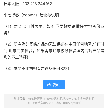
日本大阪：103.213.244.162
小七博客（xqblog）建议与说明：
（1）建议以月付为主，如有重要数据请做好本地备份业
务！
（2）所有海外网络产品均无法保证在中国任何地区,任何时
间,追求完美体验，如果需求追求极致体验国内高端产品是
您的不二选择！
（3）本文不作为购买建议及任何邀约！
赞(
0
)

欢迎转载：
VPS推荐网
»
80vps洛杉矶抗攻击VPS主机与洛杉矶
CERA大带宽年付299元起，100Mbps峰值