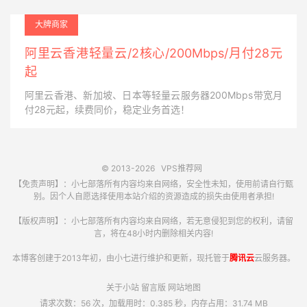
大牌商家
阿里云香港轻量云/2核心/200Mbps/月付28元
起
阿里云香港、新加坡、日本等轻量云服务器200Mbps带宽月
付28元起，续费同价，稳定业务首选！
© 2013-2026
VPS推荐网
【免责声明】：小七部落所有内容均来自网络，安全性未知，使用前请自行甄
别。因个人自愿选择使用本站介绍的资源造成的损失由使用者承担!
【版权声明】：小七部落所有内容均来自网络，若无意侵犯到您的权利，请留
言，将在48小时内删除相关内容!
本博客创建于2013年初，由小七进行维护和更新，现托管于
腾讯云
云服务器。
关于小站
留言版
网站地图
请求次数：56 次，加载用时：0.385 秒，内存占用：31.74 MB