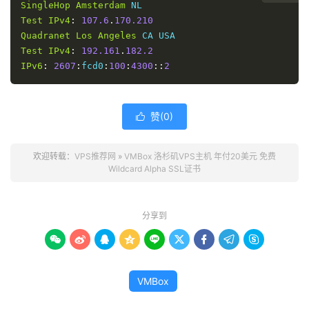
SingleHop
Amsterdam
Test
IPv4
:
107.6
.
170.210
Quadranet
Los
Angeles
Test
IPv4
:
192.161
.
182.2
IPv6
:
2607
:
fcd0
:
100
:
4300
::
2
赞(
0
)

欢迎转载：
VPS推荐网
»
VMBox 洛杉矶VPS主机 年付20美元 免费
Wildcard Alpha SSL证书
分享到









VMBox