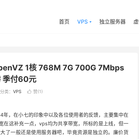
首页
VPS
独立服务器
虚
penVZ 1核 768M 7G 700G 7Mbps
 季付60元
分类：
VPS
赞(
1
)

014年，在小七的印象中以及各位使用者的反馈，主要集中在
宽在这补充一点，vps均为共享带宽，所标的是上线，但一
量大了一般还是使用服务器吧，毕竟资源是独立的。廉价货