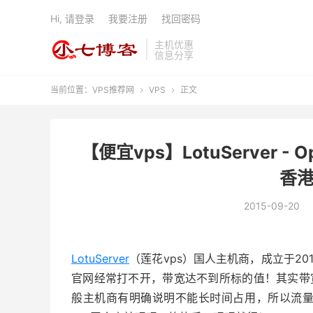
Hi, 请登录
我要注册
找回密码
主机优惠
信息分享
当前位置：
VPS推荐网
VPS
正文


【便宜vps】LotuServer - O
香港
2015-09-20
LotuServer
（莲花vps）国人主机商，成立于2
官网经常打不开，带宽达不到所标的值！其实带
般主机商有明确说明不能长时间占用，所以流