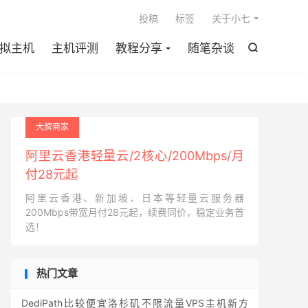

投稿
标签
关于小七
拟主机
主机评测
教程分享
随笔杂谈

大牌商家
阿里云香港轻量云/2核心/200Mbps/月
付28元起
阿里云香港、新加坡、日本等轻量云服务器
200Mbps带宽月付28元起，续费同价，稳定业务首
选！
热门文章
DediPath比较便宜洛杉矶不限流量VPS主机新方