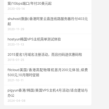
案/1Gbps端口/年付20美元起
2020-05-14
shuhost(数脉)香港阿里云直连线路服务器月付403元
起
2020-11-29
hostyun韩国VPS主机简单测试体验
2020-11-13
2015爱名1月域名注册活动，而且扫码送优惠码啦
2015-01-25
ftlcloud美国/香港高配物理机首月200元体验,续费
500元,10月限时促销
2021-10-11
pigyun香港/韩国/美国VPS主机4月活动/适合建站与
办公
2024-04-08