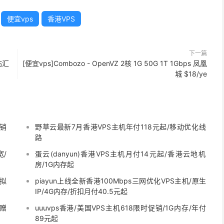
便宜vps
香港VPS
下一篇
站汇
[便宜vps]Combozo - OpenVZ 2核 1G 50G 1T 1Gbps 凤凰
城 $18/ye
促销
野草云最新7月香港VPS主机年付118元起/移动优化线
路
宽/
蛋云(danyun)香港VPS主机月付14元起/香港云地机
房/1G内存起
虚拟
piayun上线全新香港100Mbps三网优化VPS主机/原生
IP/4G内存/折扣月付40.5元起
值赠
uuuvps香港/美国VPS主机618限时促销/1G内存/年付
89元起