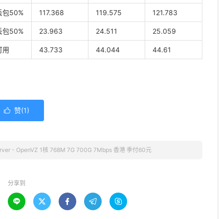
丢包50%
117.368
119.575
121.783
丢包50%
23.963
24.511
25.059
可用
43.733
44.044
44.61
赞(
1
)

ver - OpenVZ 1核 768M 7G 700G 7Mbps 香港 季付60元
分享到




