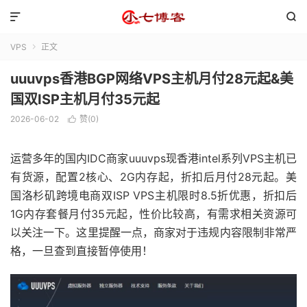


VPS
正文

uuuvps香港BGP网络VPS主机月付28元起&美
国双ISP主机月付35元起
2026-06-02
赞(
0
)

运营多年的国内IDC商家uuuvps现香港intel系列VPS主机已
有货源，配置2核心、2G内存起，折扣后月付28元起。美
国洛杉矶跨境电商双ISP VPS主机限时8.5折优惠，折扣后
1G内存套餐月付35元起，性价比较高，有需求相关资源可
以关注一下。这里提醒一点，商家对于违规内容限制非常严
格，一旦查到直接暂停使用！