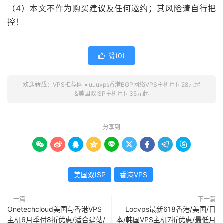
（4）本文不作为购买建议及任何邀约；其风险请自行把
控！
赞(
0
)

欢迎转载：
VPS推荐网
»
uuuvps香港BGP网络VPS主机月付28元起
&美国双ISP主机月付35元起
分享到









美国双ISP
香港VPS
上一篇
下一篇
Onetechcloud美国与香港VPS
Locvps最新618香港/美国/日
主机6月季付8折优惠/适合建站/
本/韩国VPS主机7折优惠/最低月