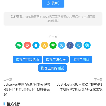
赞(
0
)

欢迎转载：
VPS推荐网
»
2025搬瓦工洛杉矶DC9节点VPS主机网络
简单测试
分享到









搬瓦工回程路由
搬瓦工怎么样
搬瓦工测试
搬瓦工网络测试
上一篇
下一篇
cstserver美国/香港/日本云服务
JustHost香港/日本/新加坡VPS
器月付4折起/最低月付1.99美元
主机限时7折优惠/无优化带宽
起
相关推荐