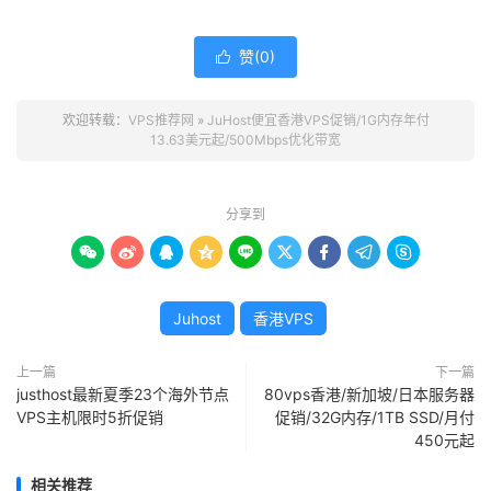
赞(
0
)

欢迎转载：
VPS推荐网
»
JuHost便宜香港VPS促销/1G内存年付
13.63美元起/500Mbps优化带宽
分享到









Juhost
香港VPS
上一篇
下一篇
justhost最新夏季23个海外节点
80vps香港/新加坡/日本服务器
VPS主机限时5折促销
促销/32G内存/1TB SSD/月付
450元起
相关推荐