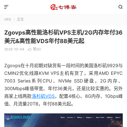


VPS
正文

Zgovps高性能洛杉矶VPS主机/2G内存年付36
美元&高性能VDS年付88美元起
2025-10-04
赞(
0
)

Zgovps在十月初期对缺货有一段时间的美国洛杉矶9929与
CMIN2优化线路KVM VPS主机有货了，采用AMD EPYC
7003 Series系列CPU、NVMe SSD硬盘，2G内存、
300Mbps峰值带宽、年付36美元，还是比较实惠的。另外
商家上线两款
洛杉矶VDS
，配置4核心、8G内存、1Gbps峰
值、月流量20TB，年付88美元起。