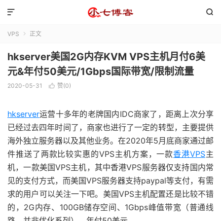


VPS
正文

hkserver美国2G内存KVM VPS主机月付6美
元&年付50美元/1Gbps国际带宽/限制流量
2020-05-31
赞(
0
)

hkserver
运营十多年的老牌国内IDC商家了，距离上次分享
已经过去四年时间了，商家也进行了一定的转型，主要提供
海外独立服务器以及其他业务。在2020年5月底商家通过邮
件推送了两款比较实惠的VPS主机方案，一款
香港VPS
主
机，一款美国VPS主机，其中香港VPS服务器仅支持国内常
见的支付方式，而美国VPS服务器支持paypal等支付，有需
求的用户可以关注一下吧。美国VPS主机配置还是比较不错
的，2G内存、100GB储存空间、1Gbps峰值带宽（普通线
路，并非优化系列），年付50美元。