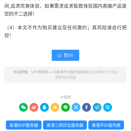
间,追求完美体验，如果需求追求极致体验国内高端产品是
您的不二选择！
（4）本文不作为购买建议及任何邀约；其风险请自行把
控！
赞(
0
)

欢迎转载：
VPS推荐网
»
V5香港平价服务器促销/32G内存/1T SSD/
月付300元起
分享到









香港BGP服务器
香港三网优化服务器
香港平价服务器