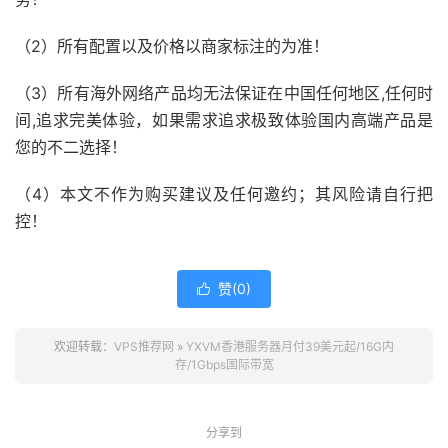
（2）所有配置以及价格以商家标注的为准！
（3）所有海外网络产品均无法保证在中国任何地区,任何时
间,追求完美体验，如果需求追求极致体验国内高端产品是
您的不二选择！
（4）本文不作为购买建议及任何邀约；其风险请自行把
控！
赞(
0
)

欢迎转载：
VPS推荐网
»
YXVM香港服务器月付39美元起/16G内
存/1Gbps国际带宽
分享到