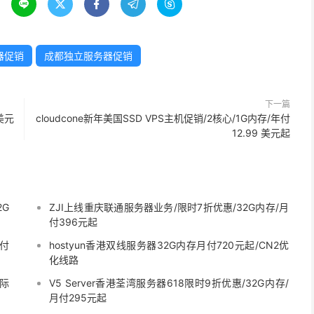





器促销
成都独立服务器促销
下一篇
9美元
cloudcone新年美国SSD VPS主机促销/2核心/1G内存/年付
12.99 美元起
2G
ZJI上线重庆联通服务器业务/限时7折优惠/32G内存/月
付396元起
月付
hostyun香港双线服务器32G内存月付720元起/CN2优
化线路
国际
V5 Server香港荃湾服务器618限时9折优惠/32G内存/
月付295元起