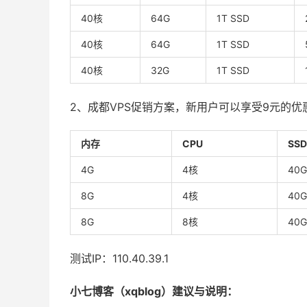
40核
64G
1T SSD
40核
64G
1T SSD
40核
32G
1T SSD
2、成都VPS促销方案，新用户可以享受9元的优
内存
CPU
SSD
4G
4核
40G
8G
4核
40G
8G
8核
40G
测试
IP
：
110.40.39.1
小七博客（xqblog）建议与说明：