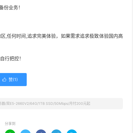
备份业务！
区,任何时间,追求完美体验，如果需求追求极致体验国内高
请自行把控！
赞(
1
)

E5-2660V2/64G/1TB SSD/50Mbps/月付200元起
分享到