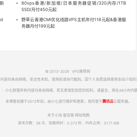
新
80vps香港/新加坡/日本服务器促销/32G内存/1TB
SSD/月付450元起
d
野草云香港CMI优化线路VPS主机年付118元起&香港服
务器月付199元起
© 2013-2026
VPS推荐网
内容均来自网络，安全性未知，使用前请自行甄别。因个人自愿选择使用本站介绍的
】：小七部落所有内容均来自网络，若无意侵犯到您的权利，请留言，将在48小时内删
本博客创建于2013年初，由小七进行维护和更新，现托管于
腾讯云
云服务器。
关于小站
留言版
网站地图
请求次数：58 次，加载用时：0.372 秒，内存占用：31.71 MB