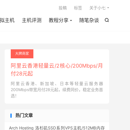

投稿
标签
关于小七
拟主机
主机评测
教程分享
随笔杂谈

大牌商家
阿里云香港轻量云/2核心/200Mbps/月
付28元起
阿里云香港、新加坡、日本等轻量云服务器
200Mbps带宽月付28元起，续费同价，稳定业务首
选！
热门文章
Arch Hosting 洛杉矶SSD系列VPS主机/512MB内存