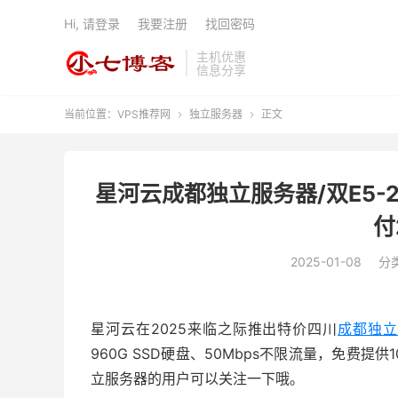
Hi, 请登录
我要注册
找回密码
主机优惠
信息分享
当前位置：
VPS推荐网
独立服务器
正文


星河云成都独立服务器/双E5-2660
付
2025-01-08
分
星河云在2025来临之际推出特价四川
成都独立
960G SSD硬盘、50Mbps不限流量，免费提供
1
立服务器的用户可以关注一下哦。