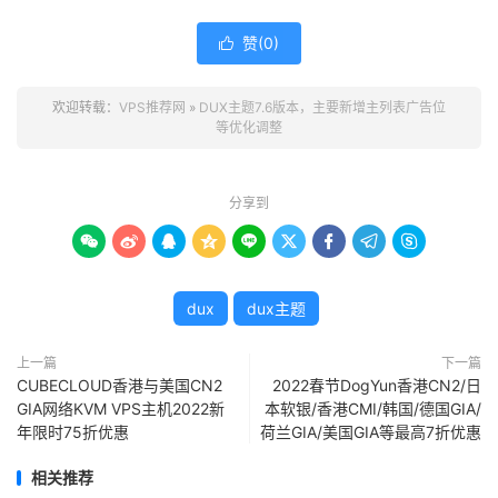
赞(
0
)

欢迎转载：
VPS推荐网
»
DUX主题7.6版本，主要新增主列表广告位
等优化调整
分享到









dux
dux主题
上一篇
下一篇
CUBECLOUD香港与美国CN2
2022春节DogYun香港CN2/日
GIA网络KVM VPS主机2022新
本软银/香港CMI/韩国/德国GIA/
年限时75折优惠
荷兰GIA/美国GIA等最高7折优惠
相关推荐