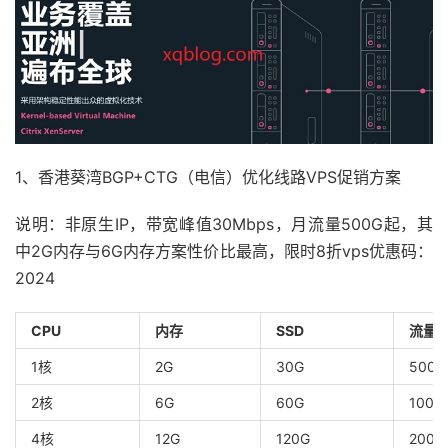
1、香港葵湾BGP+CTG（电信）优化线路VPS促销方案
说明：非原生IP，带宽峰值30Mbps，月流量500G起，其
中2G内存与6G内存方案性价比最高，限时8折vps优惠码：
2024
CPU
内存
SSD
流量
1核
2G
30G
500G
2核
6G
60G
1000
4核
12G
120G
2000