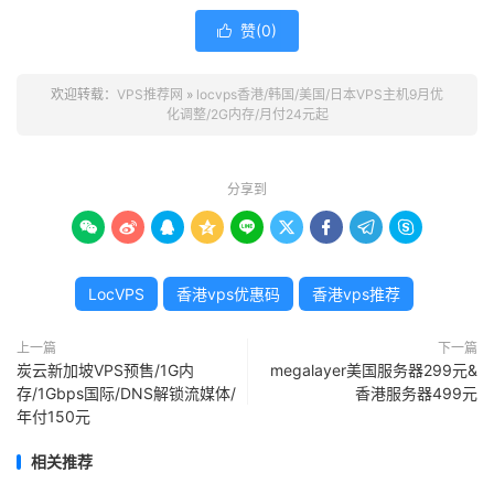
赞(
0
)

欢迎转载：
VPS推荐网
»
locvps香港/韩国/美国/日本VPS主机9月优
化调整/2G内存/月付24元起
分享到









LocVPS
香港vps优惠码
香港vps推荐
上一篇
下一篇
炭云新加坡VPS预售/1G内
megalayer美国服务器299元&
存/1Gbps国际/DNS解锁流媒体/
香港服务器499元
年付150元
相关推荐