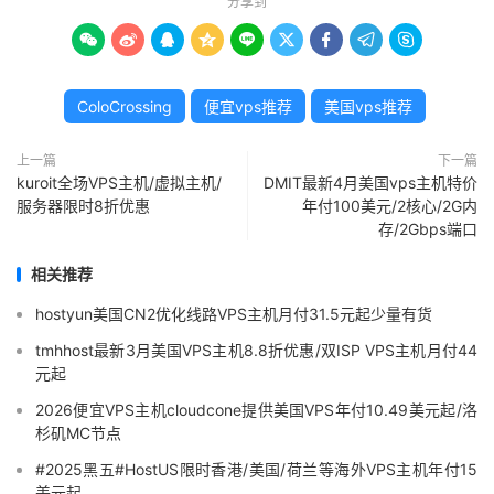
分享到









ColoCrossing
便宜vps推荐
美国vps推荐
上一篇
下一篇
kuroit全场VPS主机/虚拟主机/
DMIT最新4月美国vps主机特价
服务器限时8折优惠
年付100美元/2核心/2G内
存/2Gbps端口
相关推荐
hostyun美国CN2优化线路VPS主机月付31.5元起少量有货
tmhhost最新3月美国VPS主机8.8折优惠/双ISP VPS主机月付44
元起
2026便宜VPS主机cloudcone提供美国VPS年付10.49美元起/洛
杉矶MC节点
#2025黑五#HostUS限时香港/美国/荷兰等海外VPS主机年付15
美元起