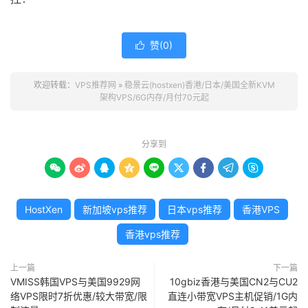
赞(
0
)

欢迎转载：
VPS推荐网
»
稳景云(hostxen)香港/日本/美国全新KVM
架构VPS/6G内存/月付70元起
分享到









HostXen
新加坡vps推荐
日本vps推荐
香港VPS
香港vps推荐
上一篇
下一篇
VMISS韩国VPS与美国9929网
10gbiz香港与美国CN2与CU2
络VPS限时7折优惠/较大带宽/限
直连小带宽VPS主机促销/1G内