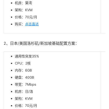
机房：葵湾
架构：KVM
价格：70元/月
购买：
点击直达
2、日本/美国洛杉矶/新加坡基础配置方案：
通用性突发35%
CPU：2核
内存：6GB
硬盘：40GB
带宽：7Mbps
机房：日/洛
架构：KVM
价格：70元/月