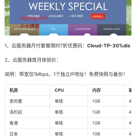
1、云服务器月付套餐限时7折优惠码：
Cloud-TP-30%dis
2、云服务器首月体验价：
说明：带宽仅1Mbps，1个独立IP地址！免费快照与备份！
机房
CPU
内存
硬
圣何塞
单核
1GB
40
洛杉矶
单核
1GB
40
香港
单核
1GB
40
日本
单核
1GB
40