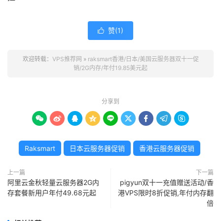
赞(
1
)

欢迎转载：
VPS推荐网
»
raksmart香港/日本/美国云服务器双十一促
销/2G内存/年付19.85美元起
分享到









Raksmart
日本云服务器促销
香港云服务器促销
上一篇
下一篇
阿里云金秋轻量云服务器2G内
pigyun双十一充值赠送活动/香
存套餐新用户年付49.68元起
港VPS限时8折促销,年付内存翻
倍