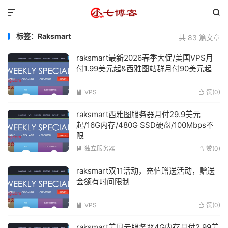


标签：Raksmart
共 83 篇文章
raksmart最新2026春季大促/美国VPS月
付1.99美元起&西雅图站群月付90美元起
VPS
赞(
0
)


raksmart西雅图服务器月付29.9美元
起/16G内存/480G SSD硬盘/100Mbps不
限
独立服务器
赞(
0
)


raksmart双11活动，充值赠送活动，赠送
金额有时间限制
VPS
赞(
0
)


raksmart美国云服务器4G内存月付2.99美