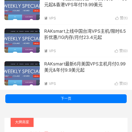
元起&香港VPS年付19.99美元
VPS
赞(
1
)


RAKsmart上线中国台湾VPS主机/限时6.5
折优惠/1G内存/月付23.4元起
VPS
赞(
0
)


RAKsmart最新6月美国VPS主机月付0.99
美元&年付9.9美元起
VPS
赞(
0
)


下一页
大牌商家