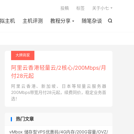

投稿
标签
关于小七
拟主机
主机评测
教程分享
随笔杂谈

大牌商家
阿里云香港轻量云/2核心/200Mbps/月
付28元起
阿里云香港、新加坡、日本等轻量云服务器
200Mbps带宽月付28元起，续费同价，稳定业务首
选！
热门文章
vMbox 储存型VPS优惠码/4G内存/200G容量/OVZ/