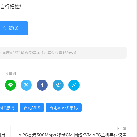
请自行把控！
赞(
0
)

限时国庆VPS特价香港/美国主机年付仅需168元起
分享到





ps优惠码
香港VPS
香港vps优惠码
下一篇
机月
V.PS香港500Mbps 移动CMI网络KVM VPS主机年付仅需