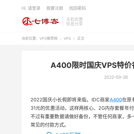
Hi, 请登录
我要注册
找回密码
主机优惠
信息分享
当前位置：
VPS推荐网
VPS
正文


A400限时国庆VPS特
2022-09-26
2022国庆小长假即将来临，IDC商家
A400
在原
31元的优惠活动，这样两核心、2G内存套餐年
不过有重要数据请做好备份，不管任何商家，多
常见的付款方式。