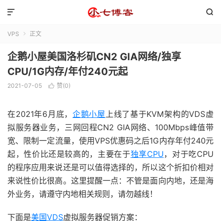


VPS
正文

企鹅小屋美国洛杉矶CN2 GIA网络/独享
CPU/1G内存/年付240元起
2021-07-05
赞(
0
)

在2021年6月底，
企鹅小屋
上线了基于KVM架构的VDS虚
拟服务器业务，三网回程CN2 GIA网络、100Mbps峰值带
宽、限制一定流量，使用VPS优惠码之后1G内存年付240元
起，性价比还是较高的，主要在于
独享CPU
，对于吃CPU
的程序应用来说还是可以值得选择的，所以这个折扣价相对
来说性价比很高。这里提醒一点：不管是面向内地，还是海
外业务，请遵守内地相关规则，请勿越线！
下面是
美国VDS
虚拟服务器促销方案：