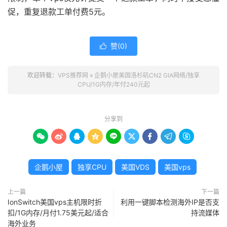
促，重复退款工单付费5元。
赞(
0
)

欢迎转载：
VPS推荐网
»
企鹅小屋美国洛杉矶CN2 GIA网络/独享
CPU/1G内存/年付240元起
分享到









企鹅小屋
独享CPU
美国VDS
美国vps
上一篇
下一篇
IonSwitch美国vps主机限时折
利用一键脚本检测海外IP是否支
扣/1G内存/月付1.75美元起/适合
持流媒体
海外业务