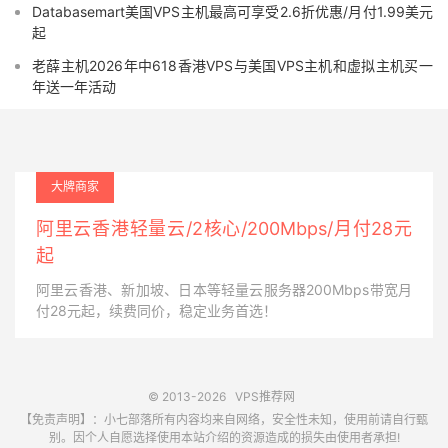
Databasemart美国VPS主机最高可享受2.6折优惠/月付1.99美元
起
老薛主机2026年中618香港VPS与美国VPS主机和虚拟主机买一
年送一年活动
大牌商家
阿里云香港轻量云/2核心/200Mbps/月付28元
起
阿里云香港、新加坡、日本等轻量云服务器200Mbps带宽月
付28元起，续费同价，稳定业务首选！
© 2013-2026
VPS推荐网
【免责声明】：小七部落所有内容均来自网络，安全性未知，使用前请自行甄
别。因个人自愿选择使用本站介绍的资源造成的损失由使用者承担!