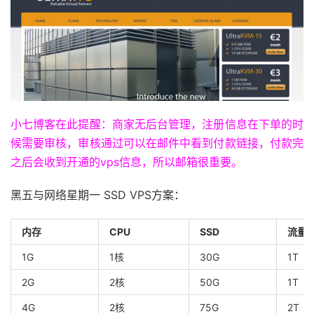
小七博客在此提醒：商家无后台管理，注册信息在下单的时
候需要审核，审核通过可以在邮件中看到付款链接，付款完
之后会收到开通的vps信息，所以邮箱很重要。
黑五与网络星期一 SSD VPS方案：
内存
CPU
SSD
流量
1G
1核
30G
1T
2G
2核
50G
1T
4G
2核
75G
2T