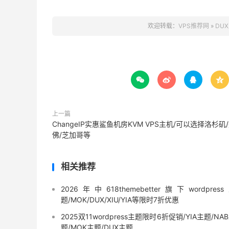
欢迎转载：
VPS推荐网
»
DU




上一篇
ChangeIP实惠鲨鱼机房KVM VPS主机/可以选择洛杉矶
佛/芝加哥等
相关推荐
2026年中618themebetter旗下wordpres
题/MOK/DUX/XIU/YIA等限时7折优惠
2025双11wordpress主题限时6折促销/YIA主题/NA
题/MOK主题/DUX主题