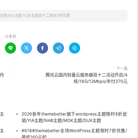
X主题/XIU主题/TOB主题双十二限时7折优惠
分享到





下一篇
/丹
腾讯云国内轻量云服务器双十二活动开启/4
核/16G/12Mbps/年付370元
s主
2026新年themebetter旗下wordpress主题限时8折促
销/YIA主题/NAB主题/MOK主题/DUX主题
B主
#618#themebetter全场WordPress主题限时7折优惠/
最低160元起