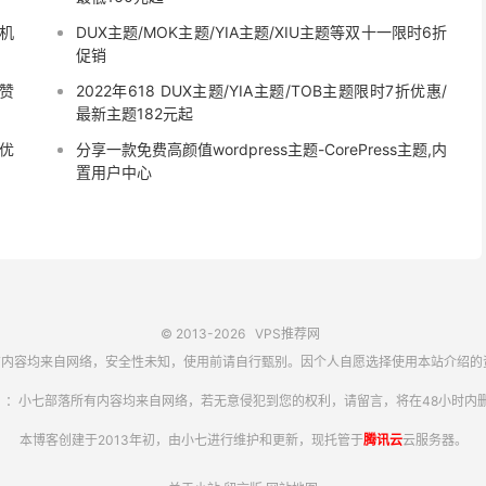
主机
DUX主题/MOK主题/YIA主题/XIU主题等双十一限时6折
促销
点赞
2022年618 DUX主题/YIA主题/TOB主题限时7折优惠/
最新主题182元起
折优
分享一款免费高颜值wordpress主题-CorePress主题,内
置用户中心
© 2013-2026
VPS推荐网
内容均来自网络，安全性未知，使用前请自行甄别。因个人自愿选择使用本站介绍的
】：小七部落所有内容均来自网络，若无意侵犯到您的权利，请留言，将在48小时内删
本博客创建于2013年初，由小七进行维护和更新，现托管于
腾讯云
云服务器。