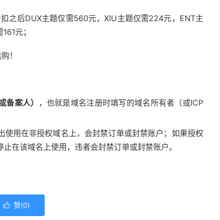
折扣之后DUX主题仅需560元，XIU主题仅需224元，ENT主
161元；
选购！
或备案人）
，也就是域名注册时填写的域名所有者（或ICP
出使用在非授权域名上，会封禁订单或封禁账户；如果授权
停止在该域名上使用，违者会封禁订单或封禁账户。
赞(
0
)
