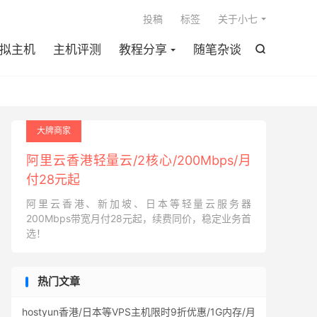

投稿
标签
关于小七
拟主机
主机评测
教程分享
随笔杂谈

大牌商家
阿里云香港轻量云/2核心/200Mbps/月
付28元起
阿里云香港、新加坡、日本等轻量云服务器
200Mbps带宽月付28元起，续费同价，稳定业务首
选！
热门文章
hostyun香港/日本等VPS主机限时9折优惠/1G内存/月