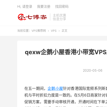
Hi, 请登录
我要注册
找回密码
主机优惠
信息分享
当前位置：
VPS推荐网
VPS
正文


qexw企鹅小屋香港小带宽VP
2020-05-06
在五一期间，
企鹅小屋
针对香港国际宽频系列新
机与平时折扣力度是一致的。在5月6日商家针对
促销方案，需要手动审核开通，开通时间在下单之