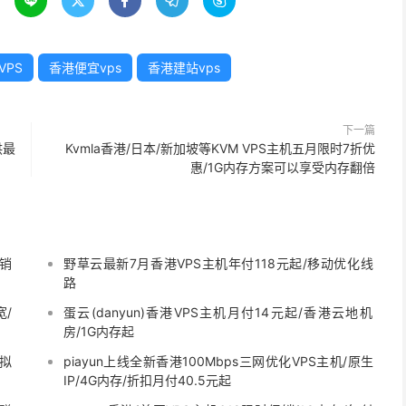





VPS
香港便宜vps
香港建站vps
下一篇
供最
Kvmla香港/日本/新加坡等KVM VPS主机五月限时7折优
惠/1G内存方案可以享受内存翻倍
促销
野草云最新7月香港VPS主机年付118元起/移动优化线
路
宽/
蛋云(danyun)香港VPS主机月付14元起/香港云地机
房/1G内存起
虚拟
piayun上线全新香港100Mbps三网优化VPS主机/原生
IP/4G内存/折扣月付40.5元起