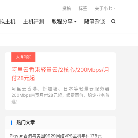

投稿
标签
关于小七
拟主机
主机评测
教程分享
随笔杂谈

大牌商家
阿里云香港轻量云/2核心/200Mbps/月
付28元起
阿里云香港、新加坡、日本等轻量云服务器
200Mbps带宽月付28元起，续费同价，稳定业务首
选！
热门文章
Pigyun香港与美国9929网络VPS主机年付178元