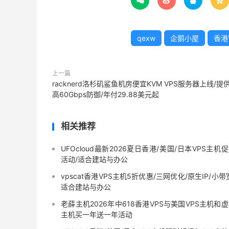




qexw
企鹅小屋
香港
上一篇
racknerd洛杉矶鲨鱼机房便宜KVM VPS服务器上线/提
高60Gbps防御/年付29.88美元起
相关推荐
UFOcloud最新2026夏日香港/美国/日本VPS主机
活动/适合建站与办公
vpscat香港VPS主机5折优惠/三网优化/原生IP/小带
适合建站与办公
老薛主机2026年中618香港VPS与美国VPS主机和
主机买一年送一年活动