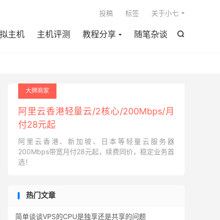

投稿
标签
关于小七
拟主机
主机评测
教程分享
随笔杂谈

大牌商家
阿里云香港轻量云/2核心/200Mbps/月
付28元起
阿里云香港、新加坡、日本等轻量云服务器
200Mbps带宽月付28元起，续费同价，稳定业务首
选！
热门文章
简单谈谈VPS的CPU是独享还是共享的问题