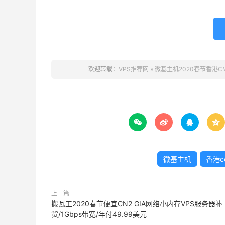
欢迎转载：
VPS推荐网
»
微基主机2020春节香港CM




微基主机
香港ce
上一篇
搬瓦工2020春节便宜CN2 GIA网络小内存VPS服务器补
货/1Gbps带宽/年付49.99美元