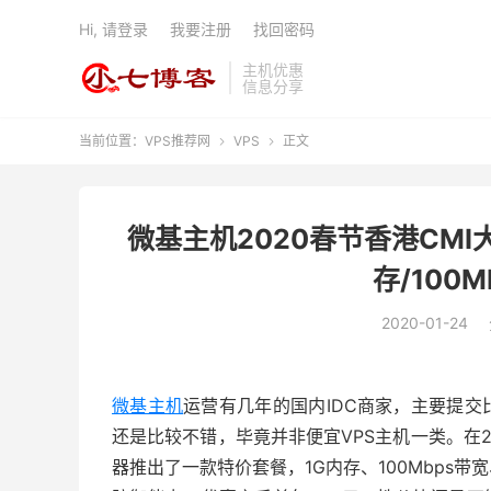
Hi, 请登录
我要注册
找回密码
主机优惠
信息分享
当前位置：
VPS推荐网
VPS
正文


微基主机2020春节香港CMI
存/100M
2020-01-24
微基主机
运营有几年的国内IDC商家，主要提交
还是比较不错，毕竟并非便宜VPS主机一类。在2
器推出了一款特价套餐，1G内存、100Mbps