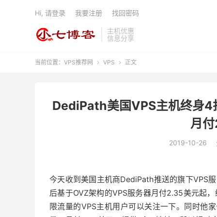
Hi, 请登录
我要注册
找回密码
主机优惠
信息分享
当前位置：
VPS推荐网
VPS
正文


DediPath美国VPS主机终身4
月付
2019-10-26
今天收到美国主机商DediPath推送的旗下VP
后基于OVZ架构的VPS服务器月付2.35美元起，
限流量的VPS主机用户可以关注一下。同时他家