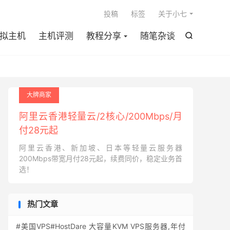

投稿
标签
关于小七
拟主机
主机评测
教程分享
随笔杂谈

大牌商家
阿里云香港轻量云/2核心/200Mbps/月
付28元起
阿里云香港、新加坡、日本等轻量云服务器
200Mbps带宽月付28元起，续费同价，稳定业务首
选！
热门文章
#美国VPS#HostDare 大容量KVM VPS服务器,年付