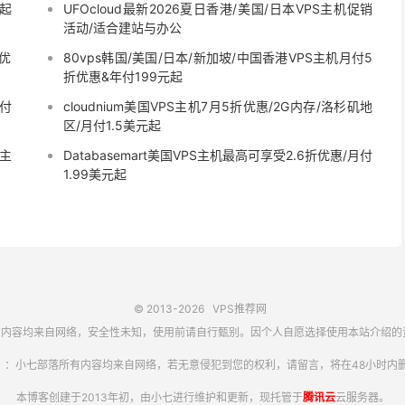
元起
UFOcloud最新2026夏日香港/美国/日本VPS主机促销
活动/适合建站与办公
9优
80vps韩国/美国/日本/新加坡/中国香港VPS主机月付5
折优惠&年付199元起
月付
cloudnium美国VPS主机7月5折优惠/2G内存/洛杉矶地
区/月付1.5美元起
S主
Databasemart美国VPS主机最高可享受2.6折优惠/月付
1.99美元起
© 2013-2026
VPS推荐网
内容均来自网络，安全性未知，使用前请自行甄别。因个人自愿选择使用本站介绍的
】：小七部落所有内容均来自网络，若无意侵犯到您的权利，请留言，将在48小时内删
本博客创建于2013年初，由小七进行维护和更新，现托管于
腾讯云
云服务器。