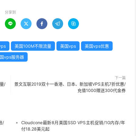
分享到





ps
美国100M不限流量
美国vps
美国vps优惠
国vps服务器
下一篇
量/
景文互联2019双十一香港、日本、新加坡VPS主机7折优惠/
充值1000赠送300代金券
倍/
Cloudcone最新8月美国SSD VPS主机促销/1G内存/年
付18.28美元起