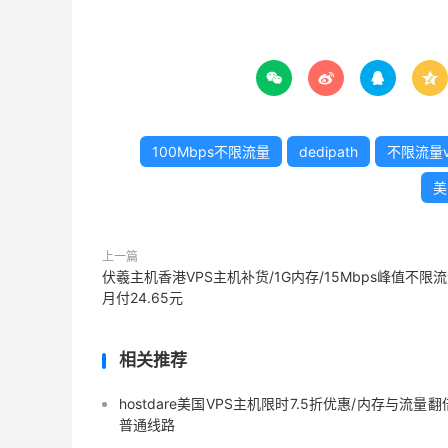




100Mbps不限流量
dedipath
不限流量v
美
上一篇
伏羲主机香港VPS主机补货/1G内存/15Mbps峰值不限流
月付24.65元
相关推荐
hostdare美国VPS主机限时7.5折优惠/内存与流量翻
普通线路