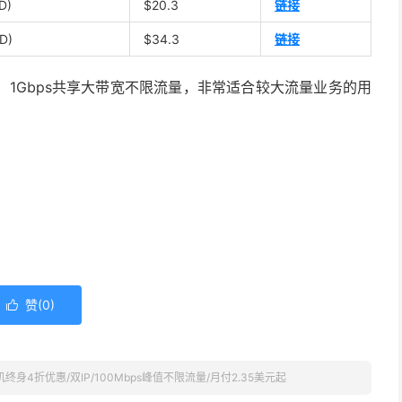
D)
$20.3
链接
D)
$34.3
链接
1Gbps共享大带宽不限流量，非常适合较大流量业务的用
赞(
0
)

主机终身4折优惠/双IP/100Mbps峰值不限流量/月付2.35美元起