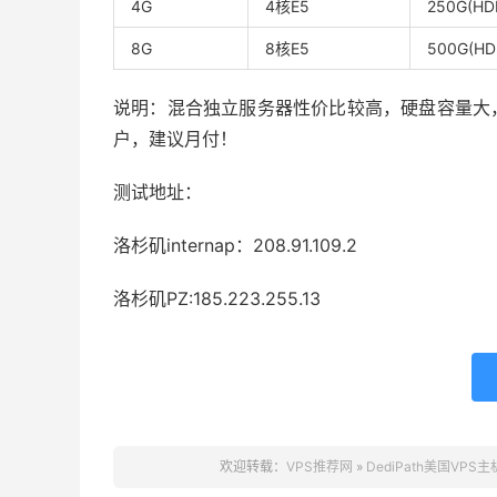
4G
4核E5
250G(HD
8G
8核E5
500G(HD
说明：混合独立服务器性价比较高，硬盘容量大，
户，建议月付！
测试地址：
洛杉矶internap：208.91.109.2
洛杉矶PZ:185.223.255.13
欢迎转载：
VPS推荐网
»
DediPath美国VPS