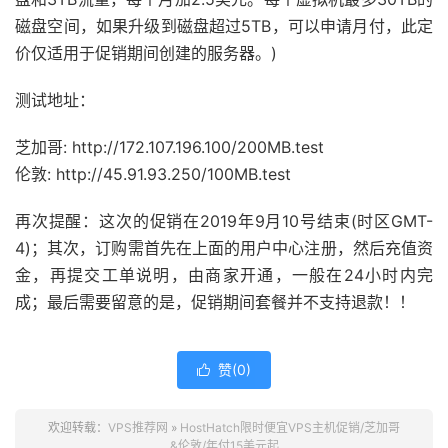
磁盘空间，如果升级到磁盘超过5TB，可以申请月付，此定
价仅适用于促销期间创建的服务器。)
测试地址：
芝加哥: http://172.107.196.100/200MB.test
伦敦: http://45.91.93.250/100MB.test
再次提醒：这次的促销在2019年9月10号结束(时区GMT-
4)；其次，订购需首先在上面的用户中心注册，然后充值资
金，再提交工单说明，由商家开通，一般在24小时内完
成；最后需要留意的是，促销期间套餐并不支持退款！！
赞(
0
)

欢迎转载：
VPS推荐网
»
HostHatch限时便宜VPS主机促销/芝加哥
&伦敦/年付15美元起