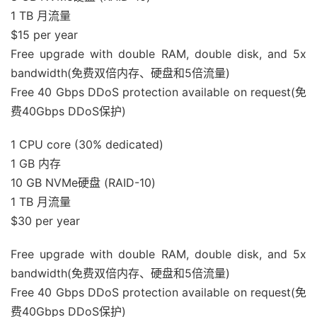
1 TB 月流量
$15 per year
Free upgrade with double RAM, double disk, and 5x
bandwidth(免费双倍内存、硬盘和5倍流量)
Free 40 Gbps DDoS protection available on request(免
费40Gbps DDoS保护)
1 CPU core (30% dedicated)
1 GB 内存
10 GB NVMe硬盘 (RAID-10)
1 TB 月流量
$30 per year
Free upgrade with double RAM, double disk, and 5x
bandwidth(免费双倍内存、硬盘和5倍流量)
Free 40 Gbps DDoS protection available on request(免
费40Gbps DDoS保护)