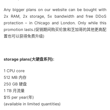
Any bigger plans on our website can be bought with
2x RAM, 2x storage, 5x bandwidth and free DDoS
protection – in Chicago and London. Only while this
promotion lasts.(促销期间购买伦敦和
芝加哥
的其他更高配
置也可以获得免费升级)
storage plans(大硬盘系列):
1 CPU core
512 MB 内存
250 GB 硬盘
1 TB 月流量
$15 per year(年)
(available in limited quantities)