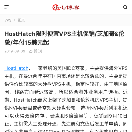


VPS
正文

HostHatch限时便宜VPS主机促销/芝加哥&伦
敦/年付15美元起
2019-09-09
赞(
0
)

HostHatch
，一家老牌的美国IDC商家，主要提供海外VPS
主机，在最近两年中在国内市场还是比较活跃的，主要是提
供性价比较高的大硬盘VPS主机，稳定性较好，由于地区原
因，线路方面延迟较高，所以适合海外业务用户选择。近
期，HostHatch商家上架了芝加哥和伦敦机房VPS主机，提
供NVMe硬盘或者常规大硬盘套餐，选择NVMe系列主机还
可以获得双倍内存、硬盘和5倍流量等，促销到9月10日
止，主机需人工处理开通，先注册和充值后发工单申请，同
时还免费最高可达40Gbps DDoS防护，有兴趣的用户可以