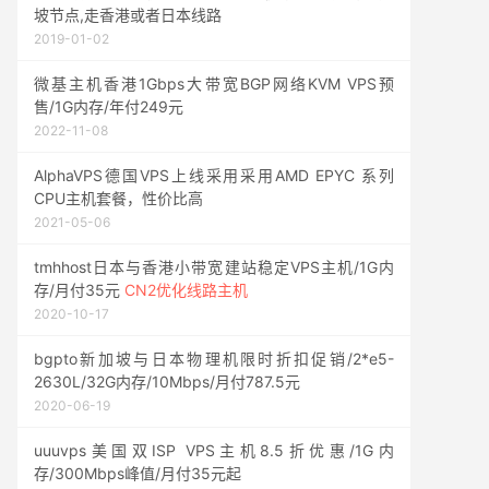
坡节点,走香港或者日本线路
2019-01-02
微基主机香港1Gbps大带宽BGP网络KVM VPS预
售/1G内存/年付249元
2022-11-08
AlphaVPS德国VPS上线采用采用AMD EPYC 系列
CPU主机套餐，性价比高
2021-05-06
tmhhost日本与香港小带宽建站稳定VPS主机/1G内
存/月付35元
CN2优化线路主机
2020-10-17
bgpto新加坡与日本物理机限时折扣促销/2*e5-
2630L/32G内存/10Mbps/月付787.5元
2020-06-19
uuuvps美国双ISP VPS主机8.5折优惠/1G内
存/300Mbps峰值/月付35元起