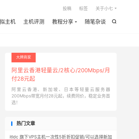

投稿
标签
关于小七
拟主机
主机评测
教程分享
随笔杂谈

大牌商家
阿里云香港轻量云/2核心/200Mbps/月
付28元起
阿里云香港、新加坡、日本等轻量云服务器
200Mbps带宽月付28元起，续费同价，稳定业务首
选！
热门文章
itldc 旗下VPS主机一次性5折折扣促销/可以选择新加