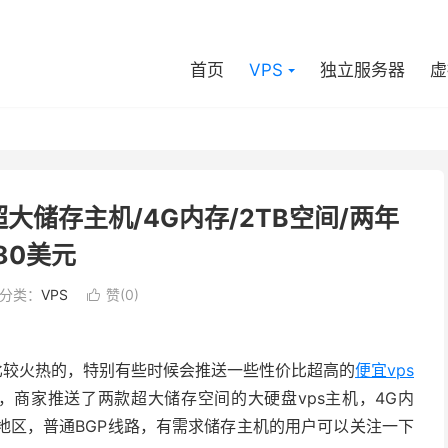
首页
VPS
独立服务器
虚
/超大储存主机/4G内存/2TB空间/两年
80美元
分类：
VPS
赞(
0
)

比较火热的，特别有些时候会推送一些性价比超高的
便宜vps
，商家推送了两款超大储存空间的大硬盘vps主机，4G内
矶地区，普通BGP线路，有需求储存主机的用户可以关注一下