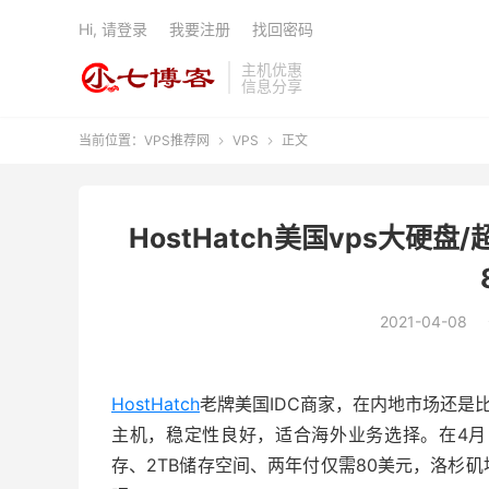
Hi, 请登录
我要注册
找回密码
主机优惠
信息分享
当前位置：
VPS推荐网
VPS
正文


HostHatch美国vps大硬盘
2021-04-08
HostHatch
老牌美国IDC商家，在内地市场还是
主机，稳定性良好，适合海外业务选择。在4月
存、2TB储存空间、两年付仅需80美元，洛杉