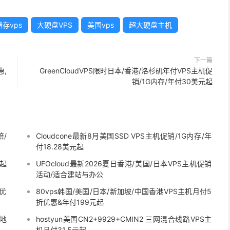
储存vps
大硬盘VPS
美国vps
超大硬盘主机
下一篇
惠,
GreenCloudVPS限时日本/香港/洛杉矶年付VPS主机促
销/1G内存/年付30美元起
倍/
Cloudcone最新8月美国SSD VPS主机促销/1G内存/年
付18.28美元起
元起
UFOcloud最新2026夏日香港/美国/日本VPS主机促销
活动/适合建站与办公
9优
80vps韩国/美国/日本/新加坡/中国香港VPS主机月付5
折优惠&年付199元起
矶地
hostyun美国CN2+9929+CMIN2 三网混合线路VPS主
机月付31.5元起