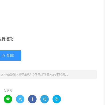
支持退款！
赞(
0
)

美国vps大硬盘/超大储存主机/4G内存/2TB空间/两年80美元
分享到




