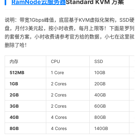
RamNode云服务器
Standard KVM 方案
说明：带宽1Gbps峰值，底层基于KVM虚拟化架构，SSD硬
盘，月付3美元起，按小时收费，每月上限等！下面是罗列
的套餐方案，小时收费请参考官方给的数据，小七在这里就
删除了哈！
内存
CPU
SSD
流
512MB
1 Core
10GB
1
1GB
2 Cores
20GB
2
2GB
2 Cores
40GB
3
3GB
2 Cores
60GB
3
4GB
4 Cores
80GB
4
8GB
4 Cores
140GB
5