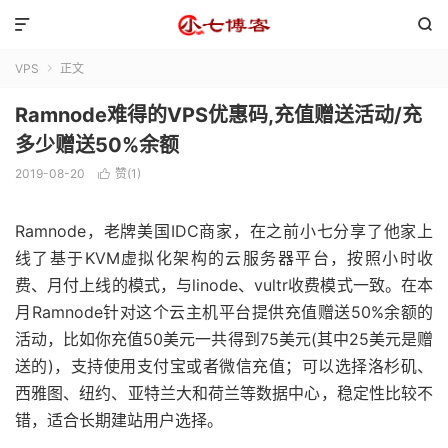


VPS
正文

Ramnode难得的VPS优惠码,充值赠送活动/充
多少赠送50%余额
2019-08-20
赞(
1
)

Ramnode，老牌美国IDC商家，在之前小七分享了他家上
线了基于KVM虚拟化架构的云服务器平台，按照小时收
费、月付上线的模式，与linode、vultr收费模式一致。在本
月Ramnode针对这个云主机平台提供充值赠送50%余额的
活动，比如你充值50美元一共得到75美元(其中25美元是赠
送的)，支持使用支付宝或者微信充值；可以选择洛杉矶、
西雅图、纽约、亚特兰大和荷兰等数据中心，稳定性比较不
错，适合长期建站用户选择。