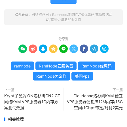
欢迎转载：
VPS推荐网
»
Ramnode难得的VPS优惠码,充值赠送活
动/充多少赠送50%余额
分享到









ramnode
RamNode云服务器
RamNode优惠码
RamNode怎么样
美国vps
上一篇
下一篇
Krypt子品牌iON洛杉矶CN2 GT
Cloudcone洛杉矶KVM 便宜
网络KVM VPS服务器1G内存方
VPS服务器促销/512M内存/15G
案测试数据
空间/1Gbps带宽/月付2美元
相关推荐