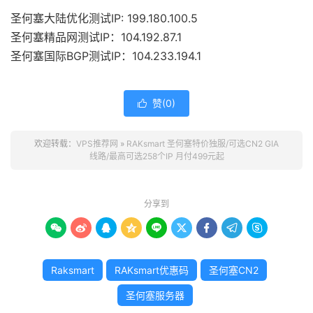
圣何塞大陆优化测试IP: 199.180.100.5
圣何塞精品网测试IP：104.192.87.1
圣何塞国际BGP测试IP：104.233.194.1
赞(
0
)

欢迎转载：
VPS推荐网
»
RAKsmart 圣何塞特价独服/可选CN2 GIA
线路/最高可选258个IP 月付499元起
分享到









Raksmart
RAKsmart优惠码
圣何塞CN2
圣何塞服务器