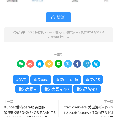
赞(
0
)

欢迎转载：
VPS推荐网
»
uovz 香港vps预售/cera机房/KVM/512M
内存/年付210元
分享到









UOVZ
香港cera
香港cera高防
香港VPS
香港大宽带
香港大宽带vps
香港高防vps
上一篇
下一篇
80host香港cera服务器促
tragicservers 美国洛杉矶VPS
销/E5-2660*2/64GB RAM/1TB
主机优惠/openvz/1G内存/月付