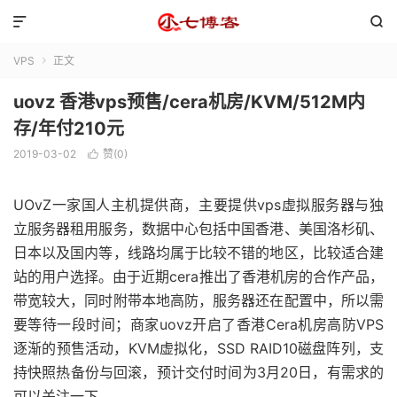


VPS
正文

uovz 香港vps预售/cera机房/KVM/512M内
存/年付210元
2019-03-02
赞(
0
)

UOvZ一家国人主机提供商，主要提供vps虚拟服务器与独
立服务器租用服务，数据中心包括中国香港、美国洛杉矶、
日本以及国内等，线路均属于比较不错的地区，比较适合建
站的用户选择。由于近期cera推出了香港机房的合作产品，
带宽较大，同时附带本地高防，服务器还在配置中，所以需
要等待一段时间；商家uovz开启了香港Cera机房高防VPS
逐渐的预售活动，KVM虚拟化，SSD RAID10磁盘阵列，支
持快照热备份与回滚，预计交付时间为3月20日，有需求的
可以关注一下。