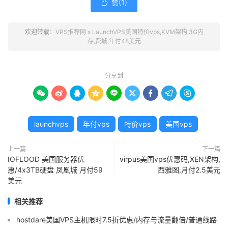
赞(
1
)

欢迎转载：
VPS推荐网
»
LaunchVPS美国特价vps,KVM架构,3G内
存,费城,年付48美元
分享到









launchvps
年付vps
特价vps
美国vps
上一篇
下一篇
IOFLOOD 美国服务器优
virpus美国vps优惠码,XEN架构,
惠/4x3TB硬盘 凤凰城 月付59
西雅图,月付2.5美元
美元
相关推荐
hostdare美国VPS主机限时7.5折优惠/内存与流量翻倍/普通线路